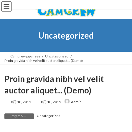
コ
ナ
ン
ビ
テ
ゲ
ン
ー
ツ
シ
へ
ョ
Uncategorized
ス
ン
キ
に
ッ
移
プ
動
Camcrew japanese
Uncategorized
Proin gravida nibh vel velit auctor aliquet... (Demo)
Proin gravida nibh vel velit
auctor aliquet... (Demo)
最
8月 18, 2019
8月 18, 2019
Admin
終
更
Uncategorized
新
カテゴリー
日
時
: