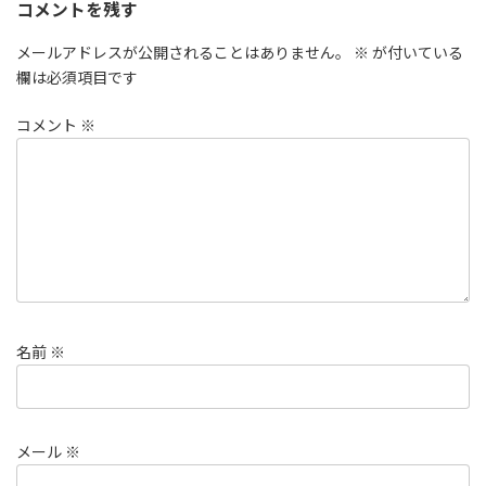
コメントを残す
メールアドレスが公開されることはありません。
※
が付いている
欄は必須項目です
コメント
※
名前
※
メール
※