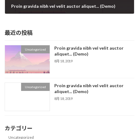
Proin gravida nibh vel velit auctor aliquet... (Demo)
8月 18, 2019
最近の投稿
Proin gravida nibh vel velit auctor
Uncategorized
aliquet... (Demo)
8月 18, 2019
Proin gravida nibh vel velit auctor
Uncategorized
aliquet... (Demo)
8月 18, 2019
カテゴリー
Uncategorized